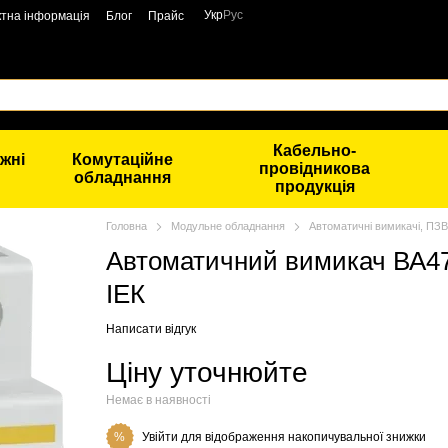
Укр
Рус
ктна інформація
Блог
Прайс
Кабельно-
жні
Комутаційне
провідникова
обладнання
продукція
Головна
Модульне обладнання
Автоматичні вимикачі, ПЗВ
Автоматичний вимикач ВА47
ІЕК
Написати відгук
Ціну уточнюйте
Немає в наявності
Увійти
для відображення накопичувальної знижки
%