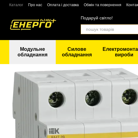
Перейти до основного контенту
Каталог
Про нас
Оплата і доставка
Обмін та повернення
Конта
Подаруй світло!
Модульне
Силове
Електромонта
обладнання
обладнання
вироби