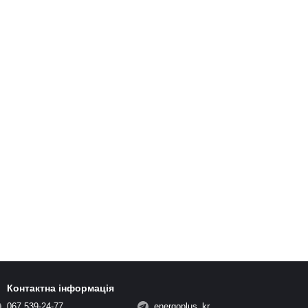
Контактна інформація
067 539-24-77
energoplus_kr