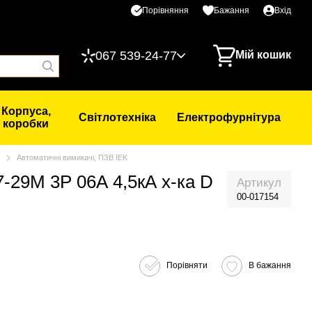
Порівняння
Бажання
Вхід
067 539-24-77
Мій кошик
Корпуса,
Світлотехніка
Електрофурнітура
коробки
Автоматичні вимикачі, ПЗВ IEK
-29М 3Р 06А 4,5кА х-ка D
Артикул
00-017154
Порівняти
В бажання