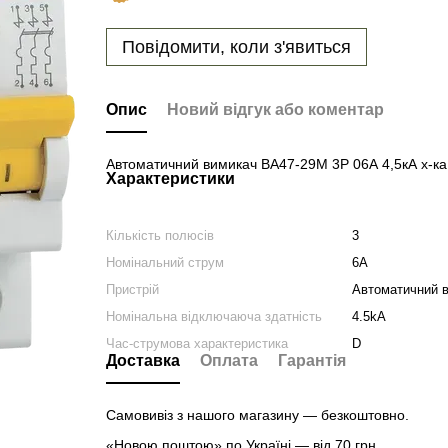
Повідомити, коли з'явиться
Опис
Новий відгук або коментар
Автоматичний вимикач ВА47-29М 3Р 06А 4,5кА х-ка
Характеристики
Кількість полюсів
3
Номінальний струм
6A
Пристрій
Автоматичний 
Номінальна відключаюча здатність
4.5kA
Час-струмова характеристика
D
Доставка
Оплата
Гарантія
Самовивіз з нашого магазину — безкоштовно.
«Новою поштою» по Україні — від 70 грн.