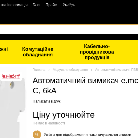
Укр
Рус
ктна інформація
Блог
Прайс
Кабельно-
жні
Комутаційне
провідникова
обладнання
продукція
Головна
Модульне обладнання
Автоматичні вимикачі, ПЗВ
Автоматичний вимикач e.mcb.
C, 6kA
Написати відгук
Ціну уточнюйте
Немає в наявності
Увійти
для відображення накопичувальної знижки
%