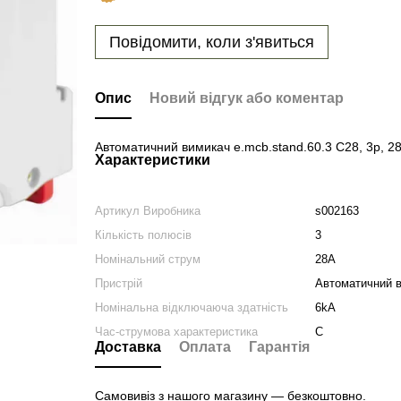
Повідомити, коли з'явиться
Опис
Новий відгук або коментар
Автоматичний вимикач e.mcb.stand.60.3 C28, 3p, 28
Характеристики
Артикул Виробника
s002163
Кількість полюсів
3
Номінальний струм
28A
Пристрій
Автоматичний 
Номінальна відключаюча здатність
6kA
Час-струмова характеристика
C
Доставка
Оплата
Гарантія
Самовивіз з нашого магазину — безкоштовно.