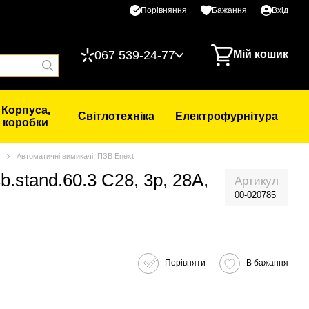
Порівняння
Бажання
Вхід
067 539-24-77
Мій кошик
Корпуса,
Світлотехніка
Електрофурнітура
коробки
Автоматичні вимикачі, ПЗВ Enext
stand.60.3 C28, 3p, 28A,
Артикул
00-020785
Порівняти
В бажання