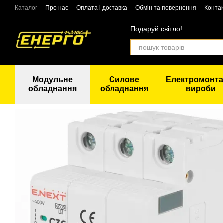
Перейти до основного контенту
Каталог
Про нас
Оплата і доставка
Обмін та повернення
Конта
Подаруй світло!
Модульне
Силове
Електромонта
обладнання
обладнання
вироби