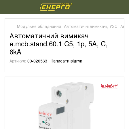
Модульне обладнання
Автоматичні вимикачі, УЗО
Авто
Автоматичний вимикач
e.mcb.stand.60.1 C5, 1p, 5A, C,
6kA
Артикул:
00-020563
Написати відгук