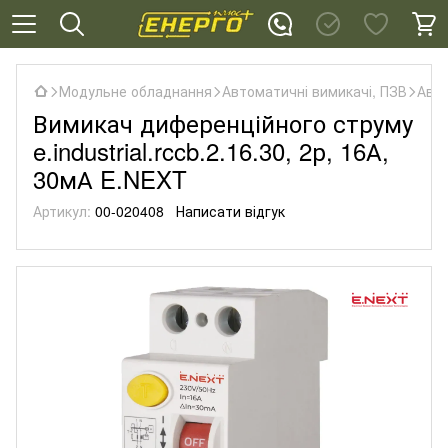
Модульне обладнання
Автоматичні вимикачі, ПЗВ
Авто
Вимикач диференційного струму
e.industrial.rccb.2.16.30, 2р, 16А,
30мА E.NEXT
Артикул:
00-020408
Написати відгук