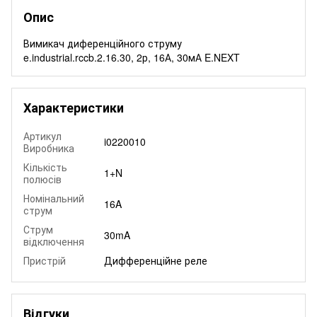
Опис
Вимикач диференційного струму
e.industrial.rccb.2.16.30, 2р, 16А, 30мА E.NEXT
Характеристики
Артикул
i0220010
Виробника
Кількість
1+N
полюсів
Номінальний
16A
струм
Струм
30mA
відключення
Пристрій
Дифференційне реле
Відгуки