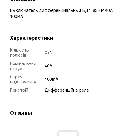
Выключатель дифференциальный ВД1-63 4Р 40А
100мА
Характеристики
Кількість
3+N
полюсів
Номінальний
40A
струм
Струм
100mA
відключення
Пристрій
Дифференційне реле
Отзывы