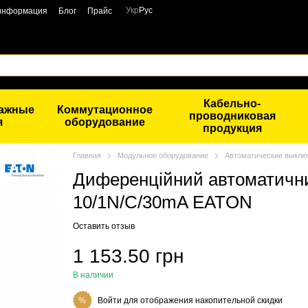
Укр
Рус
 информация
Блог
Прайс
Кабельно-
тажные
Коммутационное
проводниковая
я
оборудование
продукция
Главная
Модульное оборудование
Автоматические выклю
Диференційний автоматичн
10/1N/C/30mA EATON
Оставить отзыв
1 153.50 грн
В наличии
Войти
для отображения накопительной скидки
%