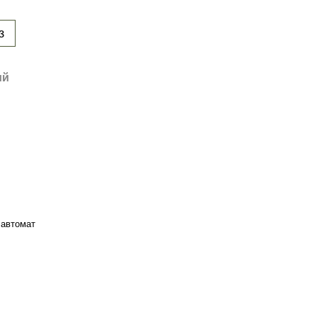
з
ий
 автомат