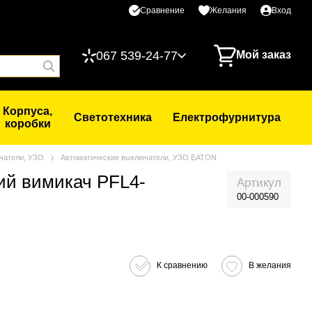
Сравнение
Желания
Вход
067 539-24-77
Мой заказ
Корпуса,
Светотехника
Електрофурнитура
коробки
чатели, УЗО
Автоматические выключатели, УЗО EATON
ий вимикач PFL4-
Артикул
00-000590
К сравнению
В желания