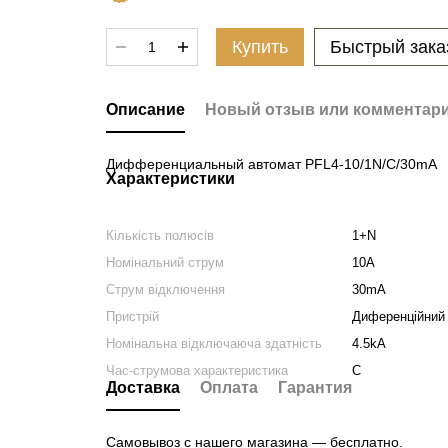
Купить
Быстрый зака
Описание
Новый отзыв или комментар
Дифференциальный автомат PFL4-10/1N/C/30mA
Характеристики
Кількість полюсів
1+N
Номінальний струм
10A
Струм відключення
30mA
Пристрій
Диференційний
Номінальна відключаюча здатність
4.5kA
Час-струмова характеристика
C
Доставка
Оплата
Гарантия
Самовывоз с нашего магазина — бесплатно.