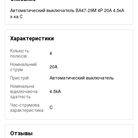
Автоматический выключатель ВА47-29М 4Р 20А 4,5кА
х-ка С
Характеристики
Кількість
4
полюсів
Номінальний
20A
струм
Пристрій
Автоматический выключатель
Номінальна
відключаюча
4.5kA
здатність
Час-струмова
C
характеристика
Отзывы