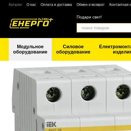
Перейти к основному контенту
Каталог
О нас
Оплата и доставка
Обмен и возврат
Контактная
Подари свет!
Модульное
Силовое
Електромон
оборудование
оборудование
издели