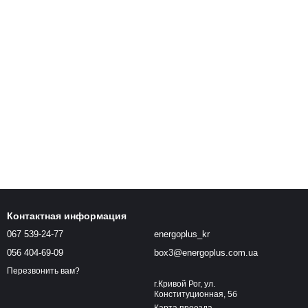
Контактная информация
067 539-24-77
energoplus_kr
056 404-69-09
box3@energoplus.com.ua
Перезвонить вам?
г.Кривой Рог, ул.
Конституционная, 5б