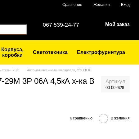
Сравнение
Желания
Вход
067 539-24-77
Мой заказ
Корпуса,
Светотехника
Електрофурнитура
коробки
чатели, УЗО
Автоматические выключатели, УЗО IEK
-29М 3Р 06А 4,5кА х-ка B
Артикул
00-002628
К сравнению
В желания