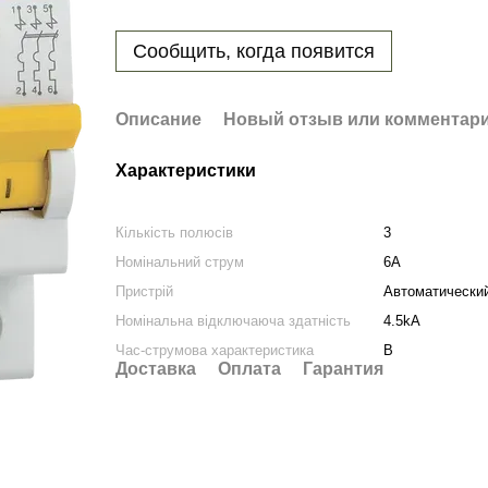
Сообщить, когда появится
Описание
Новый отзыв или комментар
Характеристики
Кількість полюсів
3
Номінальний струм
6A
Пристрій
Автоматически
Номінальна відключаюча здатність
4.5kA
Час-струмова характеристика
B
Доставка
Оплата
Гарантия