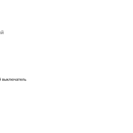
ий
й выключатель