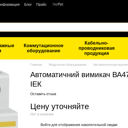
Укр
Рус
 информация
Блог
Прайс
Кабельно-
тажные
Коммутационное
проводниковая
я
оборудование
продукция
Главная
Модульное оборудование
Автоматические выклю
Автоматичний вимикач ВА47
ІЕК
Оставить отзыв
Цену уточняйте
Нет в наличии
Войти
для отображения накопительной скидки
%