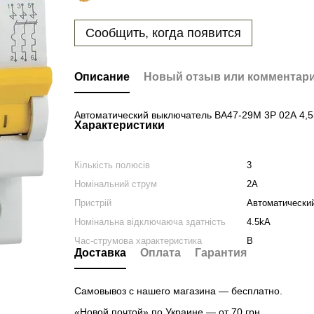
Сообщить, когда появится
Описание
Новый отзыв или комментар
Автоматический выключатель ВА47-29М 3Р 02А 4,5к
Характеристики
Кількість полюсів
3
Номінальний струм
2A
Пристрій
Автоматически
Номінальна відключаюча здатність
4.5kA
Час-струмова характеристика
B
Доставка
Оплата
Гарантия
Самовывоз с нашего магазина — бесплатно.
«Новой почтой» по Украине — от 70 грн.