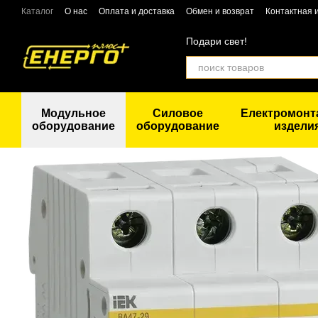
Перейти к основному контенту
Каталог
О нас
Оплата и доставка
Обмен и возврат
Контактная
Подари свет!
Модульное
Силовое
Електромон
оборудование
оборудование
издели