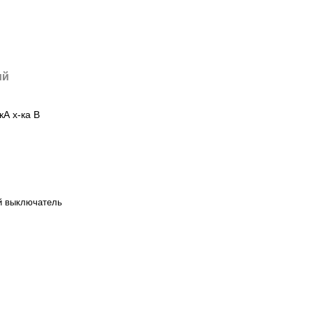
ий
А х-ка B
й выключатель