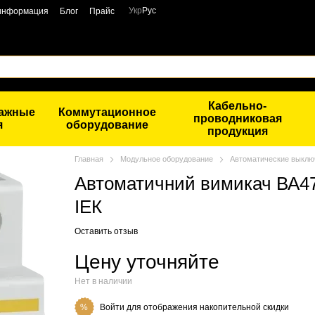
Укр
Рус
 информация
Блог
Прайс
Кабельно-
тажные
Коммутационное
проводниковая
я
оборудование
продукция
Главная
Модульное оборудование
Автоматические выклю
Автоматичний вимикач ВА47
ІЕК
Оставить отзыв
Цену уточняйте
Нет в наличии
Войти
для отображения накопительной скидки
%