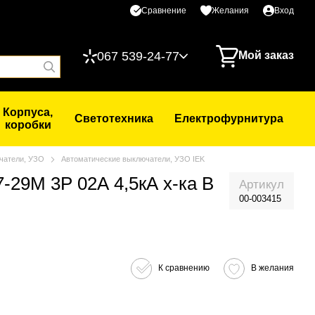
Сравнение
Желания
Вход
067 539-24-77
Мой заказ
Корпуса,
Светотехника
Електрофурнитура
коробки
чатели, УЗО
Автоматические выключатели, УЗО IEK
-29М 3Р 02А 4,5кА х-ка B
Артикул
00-003415
К сравнению
В желания