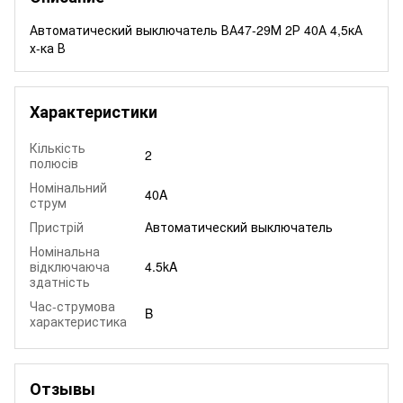
Автоматический выключатель ВА47-29М 2Р 40А 4,5кА
х-ка В
Характеристики
Кількість
2
полюсів
Номінальний
40A
струм
Пристрій
Автоматический выключатель
Номінальна
відключаюча
4.5kA
здатність
Час-струмова
B
характеристика
Отзывы