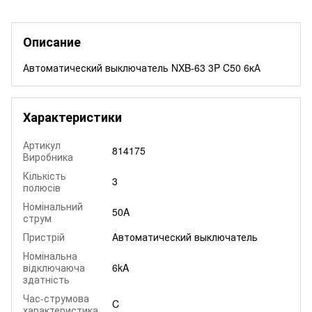
Описание
Автоматический выключатель NXB-63 3P C50 6кА
Характеристики
Артикул
814175
Виробника
Кількість
3
полюсів
Номінальний
50A
струм
Пристрій
Автоматический выключатель
Номінальна
відключаюча
6kA
здатність
Час-струмова
C
характеристика