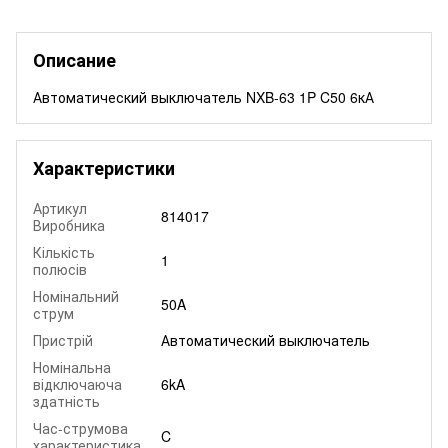
Описание
Автоматический выключатель NXB-63 1P C50 6кА
Характеристики
Артикул
814017
Виробника
Кількість
1
полюсів
Номінальний
50A
струм
Пристрій
Автоматический выключатель
Номінальна
відключаюча
6kA
здатність
Час-струмова
C
характеристика