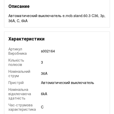
Описание
Автоматический выключатель e.mcb.stand.60.3 C36, 3p,
36A, C, 6kA
Характеристики
Артикул
s002164
Виробника
Кількість
3
полюсів
Номінальний
36A
струм
Пристрій
Автоматический выключатель
Номінальна
відключаюча
6kA
здатність
Час-струмова
C
характеристика