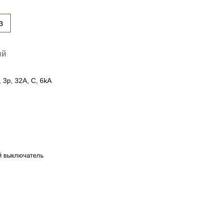
з
ий
3p, 32A, C, 6kA
й выключатель