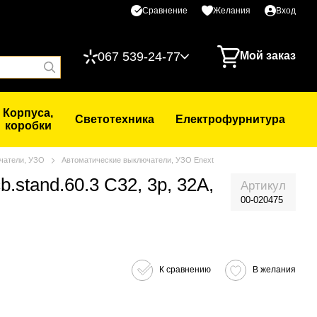
Сравнение
Желания
Вход
067 539-24-77
Мой заказ
Корпуса,
Светотехника
Електрофурнитура
коробки
чатели, УЗО
Автоматические выключатели, УЗО Enext
stand.60.3 C32, 3p, 32A,
Артикул
00-020475
К сравнению
В желания