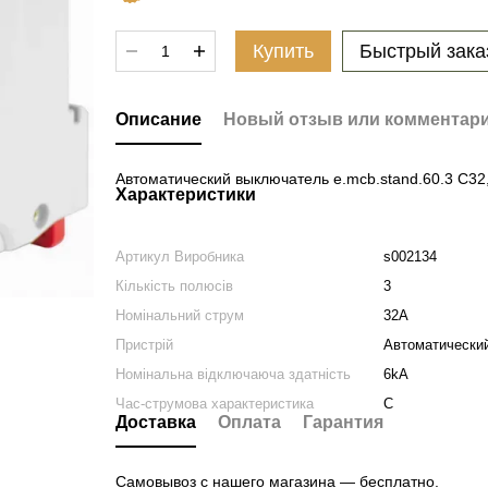
Купить
Быстрый зака
Описание
Новый отзыв или комментар
Автоматический выключатель e.mcb.stand.60.3 C32, 
Характеристики
Артикул Виробника
s002134
Кількість полюсів
3
Номінальний струм
32А
Пристрій
Автоматически
Номінальна відключаюча здатність
6kA
Час-струмова характеристика
C
Доставка
Оплата
Гарантия
Самовывоз с нашего магазина — бесплатно.