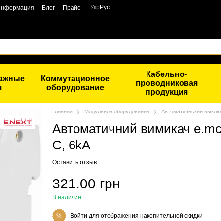
Укр
Рус
 информация
Блог
Прайс
Кабельно-
тажные
Коммутационное
проводниковая
я
оборудование
продукция
Главная
Модульное оборудование
Автоматические выклю
Автоматичний вимикач e.mcb.
C, 6kA
Оставить отзыв
321.00 грн
В наличии
Войти
для отображения накопительной скидки
%