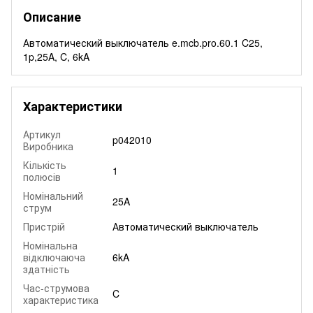
Описание
Автоматический выключатель e.mcb.pro.60.1 C25,
1p,25A, C, 6kA
Характеристики
Артикул
p042010
Виробника
Кількість
1
полюсів
Номінальний
25A
струм
Пристрій
Автоматический выключатель
Номінальна
відключаюча
6kA
здатність
Час-струмова
C
характеристика