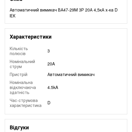
Автоматичний вимикач ВА47-29М 3Р 20А 4,5кА х-ка D
ІЕК
Характеристики
Кількість
3
полюсів
Номінальний
20A
струм
Пристрій
Автоматичний вимикач
Номінальна
відключаюча
4.5kA
здатність
Час-струмова
D
характеристика
Відгуки