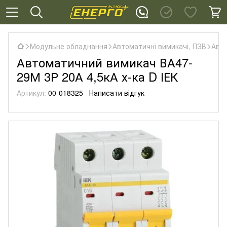
Модульне обладнання
Автоматичні вимикачі, ПЗВ
Авто
Автоматичний вимикач ВА47-
29М 3Р 20А 4,5кА х-ка D ІЕК
Артикул:
00-018325
Написати відгук