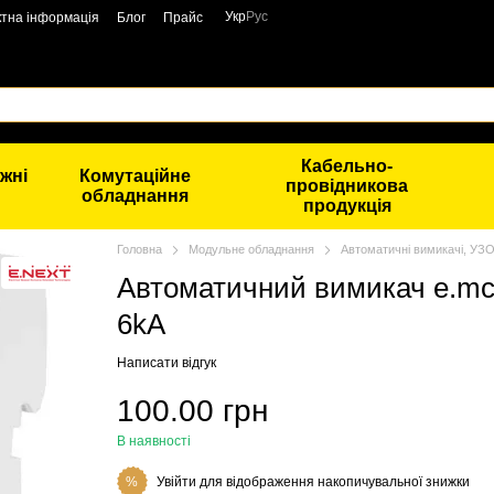
Укр
Рус
ктна інформація
Блог
Прайс
Кабельно-
жні
Комутаційне
провідникова
обладнання
продукція
Головна
Модульне обладнання
Автоматичні вимикачі, УЗ
Автоматичний вимикач e.mcb.
6kA
Написати відгук
100.00 грн
В наявності
Увійти
для відображення накопичувальної знижки
%