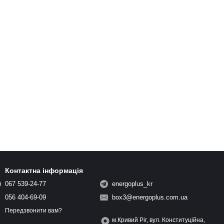
Контактна інформація
067 539-24-77
energoplus_kr
056 404-69-09
box3@energoplus.com.ua
Передзвонити вам?
м.Кривий Ріг, вул. Конституційна,