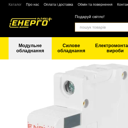
Перейти до основного контенту
Каталог
Про нас
Оплата і доставка
Обмін та повернення
Конта
Подаруй світло!
Модульне
Силове
Електромонта
обладнання
обладнання
вироби