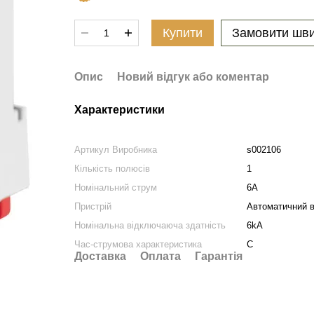
Купити
Замовити шв
Опис
Новий відгук або коментар
Характеристики
Артикул Виробника
s002106
Кількість полюсів
1
Номінальний струм
6A
Пристрій
Автоматичний 
Номінальна відключаюча здатність
6kA
Час-струмова характеристика
C
Доставка
Оплата
Гарантія