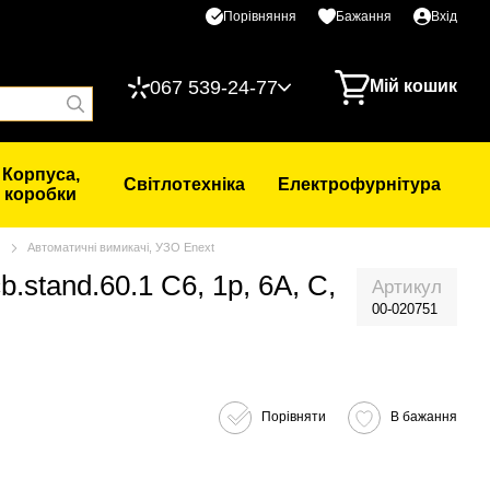
Порівняння
Бажання
Вхід
067 539-24-77
Мій кошик
Корпуса,
Світлотехніка
Електрофурнітура
коробки
О
Автоматичні вимикачі, УЗО Enext
stand.60.1 C6, 1p, 6A, C,
Артикул
00-020751
Порівняти
В бажання