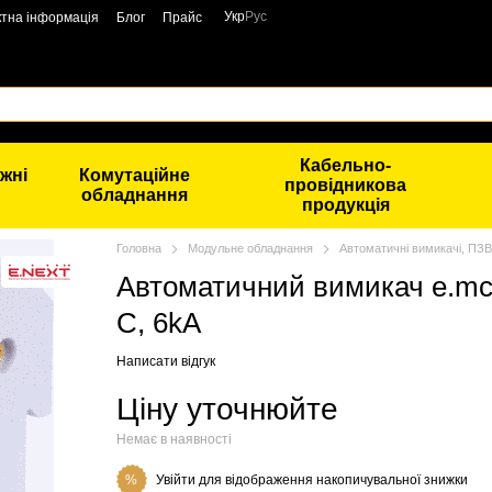
Укр
Рус
ктна інформація
Блог
Прайс
Кабельно-
жні
Комутаційне
провідникова
обладнання
продукція
Головна
Модульне обладнання
Автоматичні вимикачі, ПЗВ
Автоматичний вимикач e.mcb.
C, 6kA
Написати відгук
Ціну уточнюйте
Немає в наявності
Увійти
для відображення накопичувальної знижки
%