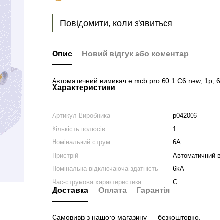
Повідомити, коли з'явиться
Опис
Новий відгук або коментар
Автоматичний вимикач e.mcb.pro.60.1 C6 new, 1p, 6
Характеристики
Артикул Виробника
p042006
Кількість полюсів
1
Номінальний струм
6A
Пристрій
Автоматичний 
Номінальна відключаюча здатність
6kA
Час-струмова характеристика
C
Доставка
Оплата
Гарантія
Самовивіз з нашого магазину — безкоштовно.