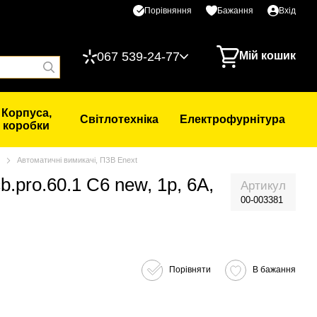
Порівняння
Бажання
Вхід
067 539-24-77
Мій кошик
Корпуса,
Світлотехніка
Електрофурнітура
коробки
Автоматичні вимикачі, ПЗВ Enext
pro.60.1 C6 new, 1p, 6A,
Артикул
00-003381
Порівняти
В бажання