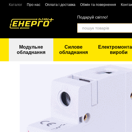
Перейти до основного контенту
Каталог
Про нас
Оплата і доставка
Обмін та повернення
Конта
Подаруй світло!
Модульне
Силове
Електромонта
обладнання
обладнання
вироби